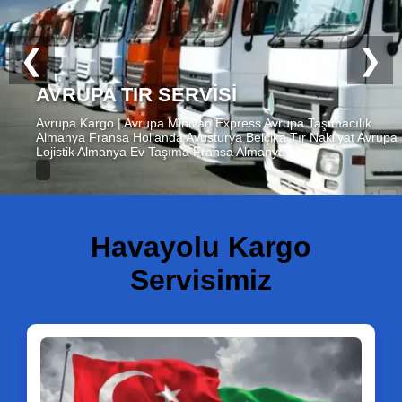
❮
❯
YURTDIŞI KARGO
Yurtdışı Kargo Hava Kargo Almanya Amerika Kanada Avustralya
İngiltere Kuveyt Katar Dubai Fransa Avusturya Suudi Arabistan
Yurtdışı Uçak Kargo Avrupa Kargo Avrupa Express Tır Minivan
Servis
Havayolu Kargo
Servisimiz