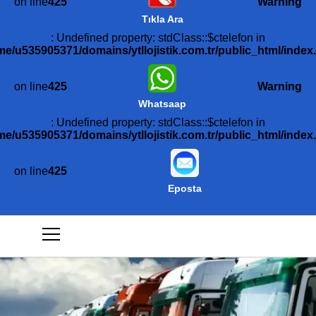
on line
425
Warning
Tıkla Ara
: Undefined property: stdClass::$ctelefon in
me/u535905371/domains/ytllojistik.com.tr/public_html/index
on line
425
Warning
Whatsaap
: Undefined property: stdClass::$ctelefon in
me/u535905371/domains/ytllojistik.com.tr/public_html/index
on line
425
Eposta