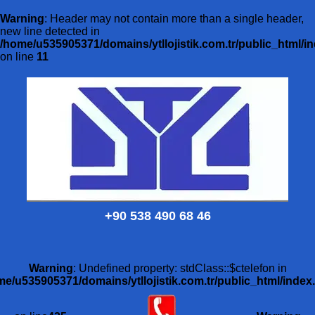
Warning
: Header may not contain more than a single header,
new line detected in
/home/u535905371/domains/ytllojistik.com.tr/public_html/i
on line
11
+90 538 490 68 46
Warning
: Undefined property: stdClass::$ctelefon in
me/u535905371/domains/ytllojistik.com.tr/public_html/index