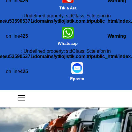
on line
425
Warning
Tıkla Ara
: Undefined property: stdClass::$ctelefon in
me/u535905371/domains/ytllojistik.com.tr/public_html/index
on line
425
Warning
Whatsaap
: Undefined property: stdClass::$ctelefon in
me/u535905371/domains/ytllojistik.com.tr/public_html/index
on line
425
Eposta