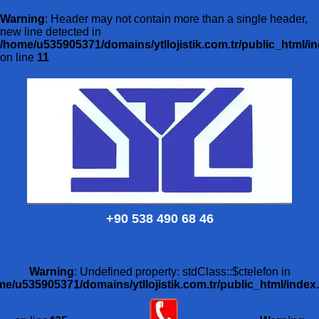
Warning
: Header may not contain more than a single header,
new line detected in
/home/u535905371/domains/ytllojistik.com.tr/public_html/i
on line
11
+90 538 490 68 46
Warning
: Undefined property: stdClass::$ctelefon in
me/u535905371/domains/ytllojistik.com.tr/public_html/index