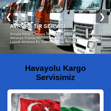
❮
❯
YURTDIŞI KARGO
Yurtdışı Kargo Hava Kargo Almanya Amerika Kanada Avustralya
İngiltere Kuveyt Katar Dubai Fransa Avusturya Suudi Arabistan
Yurtdışı Uçak Kargo Avrupa Kargo Avrupa Express Tır Minivan
Servis
Havayolu Kargo
Servisimiz