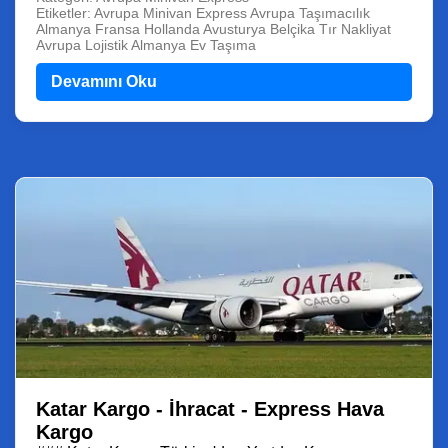
Etiketler: Avrupa Minivan Express Avrupa Taşımacılık
Almanya Fransa Hollanda Avusturya Belçika Tır Nakliyat
Avrupa Lojistik Almanya Ev Taşıma
Devamını Oku
Katar Kargo - İhracat - Express Hava
Kargo