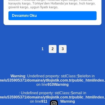
karayolu kargo, Türkiye'den Hollanda'ya kargo, hızlı kargo,
güvenli kargo, uygun fiyatlı kargo,
Devamını Oku
1
2
3
Warning
: Undefined property: stdClass::$telefon in
me/u535905371/domains/ytllojistik.com.tr/public_html/index
on line
910
Warning
: Undefined property: stdClass::$email in
me/u535905371/domains/ytllojistik.com.tr/public_html/index
on line
911
Warning