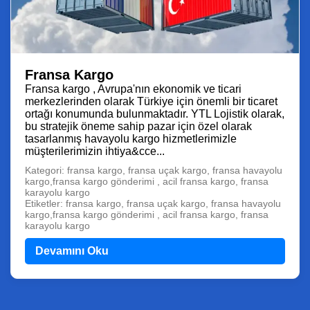
Fransa Kargo
Fransa kargo , Avrupa'nın ekonomik ve ticari
merkezlerinden olarak Türkiye için önemli bir ticaret
ortağı konumunda bulunmaktadır. YTL Lojistik olarak,
bu stratejik öneme sahip pazar için özel olarak
tasarlanmış havayolu kargo hizmetlerimizle
müşterilerimizin ihtiya&cce...
Kategori: fransa kargo, fransa uçak kargo, fransa havayolu
kargo,fransa kargo gönderimi , acil fransa kargo, fransa
karayolu kargo
Etiketler: fransa kargo, fransa uçak kargo, fransa havayolu
kargo,fransa kargo gönderimi , acil fransa kargo, fransa
karayolu kargo
Devamını Oku