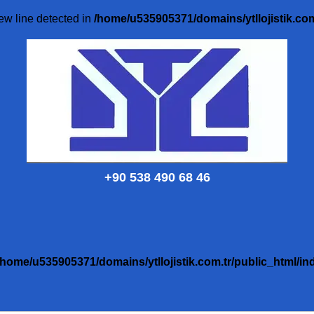
ew line detected in
/home/u535905371/domains/ytllojistik.com
+90 538 490 68 46
/home/u535905371/domains/ytllojistik.com.tr/public_html/in