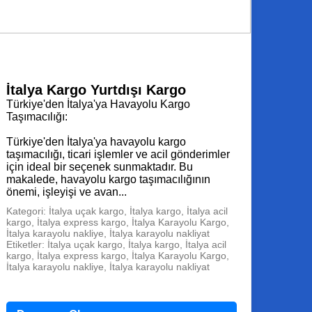
İtalya Kargo Yurtdışı Kargo
Türkiye'den İtalya'ya Havayolu Kargo
Taşımacılığı:
Türkiye'den İtalya'ya havayolu kargo
taşımacılığı, ticari işlemler ve acil gönderimler
için ideal bir seçenek sunmaktadır. Bu
makalede, havayolu kargo taşımacılığının
önemi, işleyişi ve avan...
Kategori: İtalya uçak kargo, İtalya kargo, İtalya acil
kargo, İtalya express kargo, İtalya Karayolu Kargo,
İtalya karayolu nakliye, İtalya karayolu nakliyat
Etiketler: İtalya uçak kargo, İtalya kargo, İtalya acil
kargo, İtalya express kargo, İtalya Karayolu Kargo,
İtalya karayolu nakliye, İtalya karayolu nakliyat