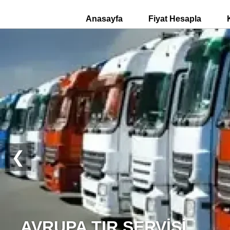
Anasayfa
Fiyat Hesapla
❮
YURTDIŞI KARGO