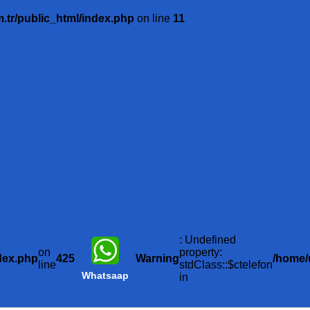
.tr/public_html/index.php
on line
11
: Undefined
on
property:
dex.php
425
Warning
/home/
line
stdClass::$ctelefon
Whatsaap
in