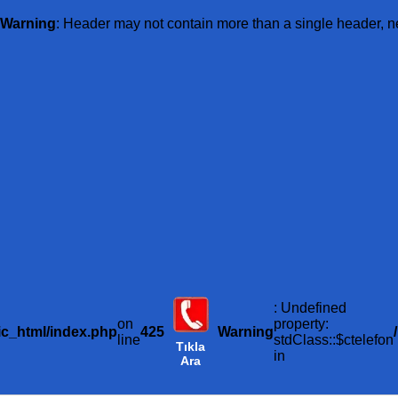
Warning
: Header may not contain more than a single header, n
: Undefined
on
property:
ic_html/index.php
425
Warning
line
stdClass::$ctelefon
Tıkla
in
Ara