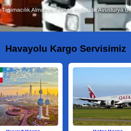
ada Avustralya İngiltere Kuveyt Katar Dubai Frans
is
Havayolu Kargo Servisimiz