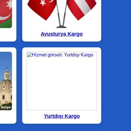
Avusturya Kargo
Yurtdışı Kargo